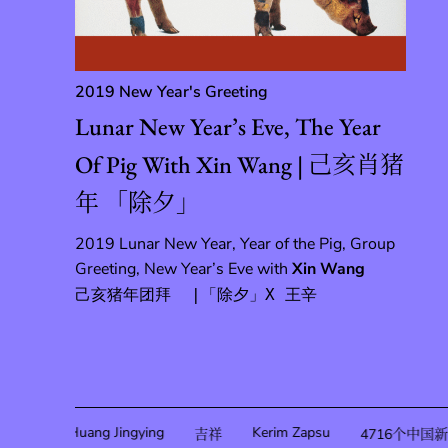
2019 New Year's Greeting
Lunar New Year’s Eve, The Year
Of Pig With Xin Wang | 己亥肖猪
年 「除夕」
2019 Lunar New Year, Year of the Pig, Group
Greeting, New Year’s Eve with
Xin Wang
己亥猪年团拜  |「除夕」X 王辛
Huang Jingying
Kerim Zapsu
唐潮
吉祥
4716个中国新