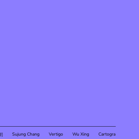
Sujung Chang
Vertigo
Wu Xing
Cartography Of Fanta
明