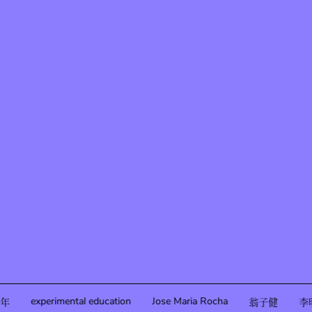
experimental education
Jose Maria Rocha
年
翁子健
李